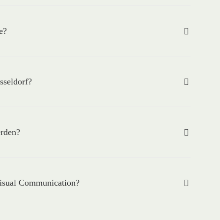
e?
sseldorf?
erden?
Visual Communication?